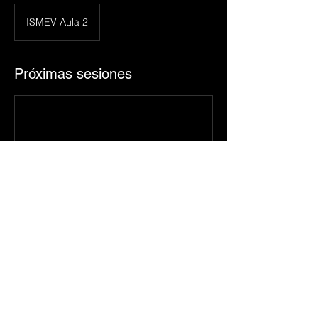
ISMEV Aula 2
Próximas sesiones
© 2025 Asociación Nacional de
Flautistas México