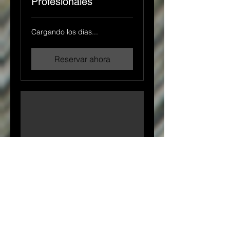
Profesionales
Cargando los días...
Reservar ahora
Taller de Choro
Brasileño