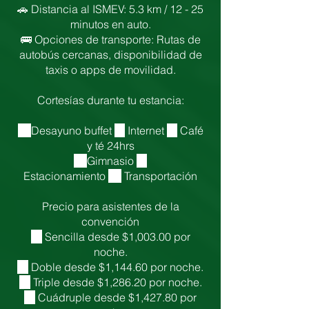
🚗 Distancia al ISMEV: 5.3 km / 12 - 25
minutos en auto.
🚌 Opciones de transporte: Rutas de
autobús cercanas, disponibilidad de
taxis o apps de movilidad.
Cortesías durante tu estancia:
✔️
Desayuno buffet
✔️
Internet
✔️
Café
y té 24hrs
✔️
Gimnasio
✔️
Estacionamiento
✔️
Transportación
Precio para asistentes de la
convención
💲
Sencilla desde $1,003.00 por
noche.
💲
Doble desde $1,144.60 por noche.
💲
Triple desde $1,286.20 por noche.
💲
Cuádruple desde $1,427.80 por