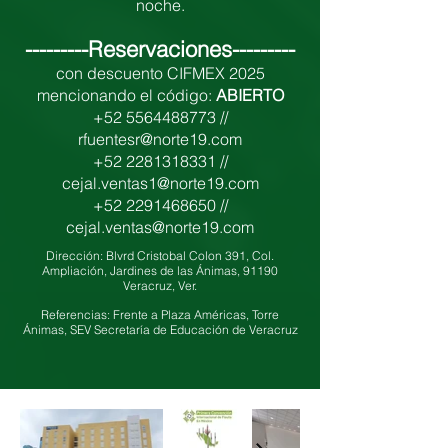
noche.
---------Reservaciones---------
con descuento CIFMEX 2025
mencionando el código:
ABIERTO
+52 5564488773
//
rfuentesr@norte19.com
+52 2281318331 //
cejal.ventas1@norte19.com
+52 2291468650 //
cejal.ventas@norte19.com
Dirección:
Blvrd Cristobal Colon 391, Col.
Ampliación, Jardines de las Ánimas, 91190
Veracruz, Ver.
Referencias: Frente a Plaza Américas, Torre
Ánimas, SEV Secretaría de Educación de Veracruz