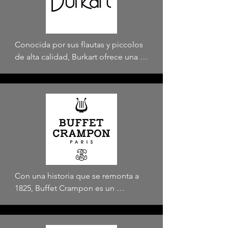
siglo.
Conocida por sus flautas y piccolos 
de alta calidad, Burkart ofrece una 
variedad de cabezales innovadores 
en combinaciones de metales como 
oro, platino y plata, diseñados para 
enriquecer la experiencia 
interpretativa de los músicos.
Con una historia que se remonta a 
1825, Buffet Crampon es un 
fabricante francés de instrumentos 
de viento de madera, reconocido 
especialmente por sus clarinetes 