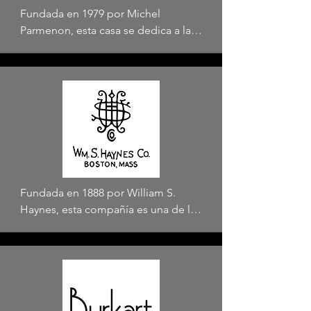
Fundada en 1979 por Michel 
Parmenon, esta casa se dedica a la 
fabricación artesanal de flautas de 
alta gama. Cada instrumento se 
elabora íntegramente en su taller de 
Orléans, donde artesanos expertos 
supervisan cada etapa del proceso, 
desde el mecanizado de 
componentes hasta el acabado final.
Fundada en 1888 por William S. 
Haynes, esta compañía es una de las 
más antiguas en la fabricación de 
flautas profesionales hechas a mano. 
Conocida por su artesanía en 
metales preciosos, ha sido la 
elección de flautistas destacados a 
nivel mundial durante más de un 