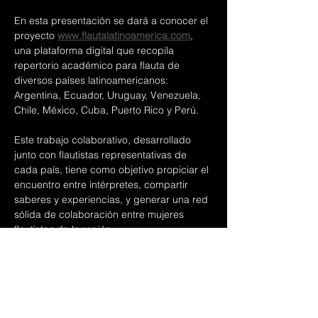
En esta presentación se dará a conocer el 
proyecto 
www.flautalatinoamerica.com
, 
una plataforma digital que recopila 
repertorio académico para flauta de 
diversos países latinoamericanos: 
Argentina, Ecuador, Uruguay, Venezuela, 
Chile, México, Cuba, Puerto Rico y Perú.
Este trabajo colaborativo, desarrollado 
junto con flautistas representativas de 
cada país, tiene como objetivo propiciar el 
encuentro entre intérpretes, compartir 
saberes y experiencias, y generar una red 
sólida de colaboración entre mujeres 
flautistas de la región.
A través de esta iniciativa se busca 
consolidar el repertorio académico 
latinoamericano para flauta mediante su 
conocimiento, valoración, circulación y 