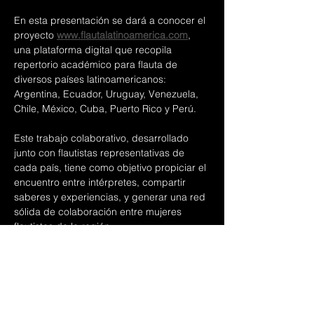
En esta presentación se dará a conocer el 
proyecto 
www.flautalatinoamerica.com
, 
una plataforma digital que recopila 
repertorio académico para flauta de 
diversos países latinoamericanos: 
Argentina, Ecuador, Uruguay, Venezuela, 
Chile, México, Cuba, Puerto Rico y Perú.
Este trabajo colaborativo, desarrollado 
junto con flautistas representativas de 
cada país, tiene como objetivo propiciar el 
encuentro entre intérpretes, compartir 
saberes y experiencias, y generar una red 
sólida de colaboración entre mujeres 
flautistas de la región.
A través de esta iniciativa se busca 
consolidar el repertorio académico 
latinoamericano para flauta mediante su 
conocimiento, valoración, circulación y 