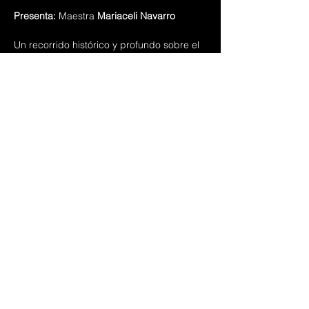
Presenta:
 Maestra 
Mariaceli Navarro
Un recorrido histórico y profundo sobre el 
piccolo: sus orígenes, evolución, marcas 
reconocidas, intérpretes destacados, 
accesorios esenciales y mucho más.
Una charla indispensable para quienes 
desean conocer mejor al hermano 
pequeño de la flauta transversa.
Share this event
© 2025 Asociación Nacional de
Flautistas México