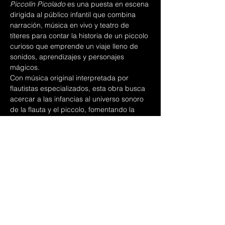
Piccolín Picolado
 es una puesta en escena 
dirigida al público infantil que combina 
narración, música en vivo y teatro de 
títeres para contar la historia de un piccolo 
curioso que emprende un viaje lleno de 
sonidos, aprendizajes y personajes 
mágicos.
Con música original interpretada por 
flautistas especializados, esta obra busca 
acercar a las infancias al universo sonoro 
de la flauta y el piccolo, fomentando la 
imaginación, la escucha activa y el amor 
por la música desde edades tempranas.
Una experiencia didáctica y artística que 
forma parte de las actividades formativas 
y de vinculación comunitaria de CIFMEX 
2025.
Presentan Ana María Hernández, David 
Rivera