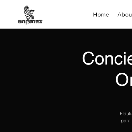
Home
Abou
Concie
O
Flaut
para 