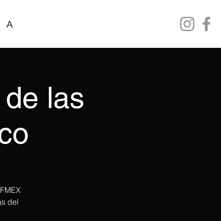
ANFMEX Scolarship
Reserva online
Event
 de las
co
CIFMEX
as del